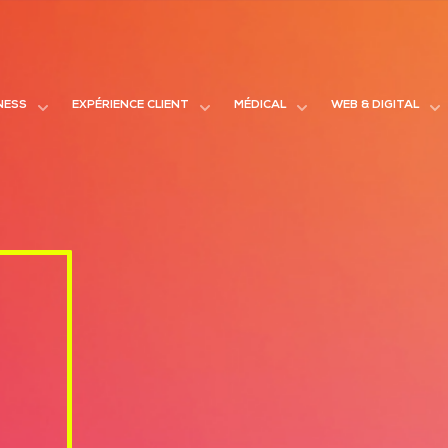
NESS
EXPÉRIENCE CLIENT
MÉDICAL
WEB & DIGITAL
Open
Open
Open
Ope
menu
menu
menu
me