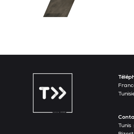
Télép
France
Tunisi
Conta
Tunis 