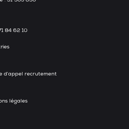
e : 31 305 830
71 84 62 10
ries
e d’appel recrutement
ons légales