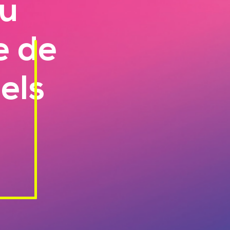
ou
e de
els